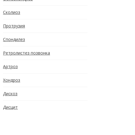
Сколиоз
Протрузия
Спондилез
Ретролистез позвонка
Артроз
Хондроз
Дискоз
Дисцит