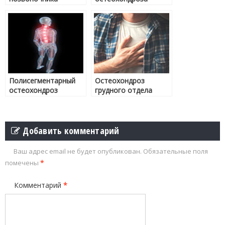
поясничного отдела
позвоночника
Полисегментарный
Остеохондроз
остеохондроз
грудного отдела
позвоночника
позвоночника
Добавить комментарий
Ваш адрес email не будет опубликован.
Обязательные поля
помечены
*
Комментарий
*